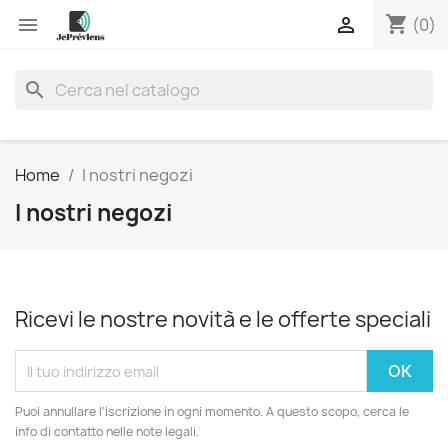
shopping_cart


(0)
search
Home
I nostri negozi
I nostri negozi
Ricevi le nostre novità e le offerte speciali
Puoi annullare l'iscrizione in ogni momento. A questo scopo, cerca le
info di contatto nelle note legali.