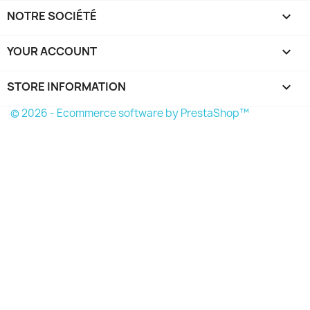
NOTRE SOCIÉTÉ

YOUR ACCOUNT

STORE INFORMATION
keyboard_arrow_down
© 2026 - Ecommerce software by PrestaShop™