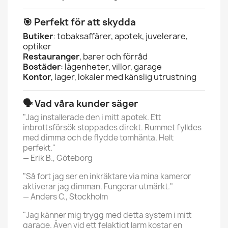
🎯 Perfekt för att skydda
Butiker
: tobaksaffärer, apotek, juvelerare,
optiker
Restauranger
, barer och förråd
Bostäder
: lägenheter, villor, garage
Kontor
, lager, lokaler med känslig utrustning
🗣️ Vad våra kunder säger
"Jag installerade den i mitt apotek. Ett
inbrottsförsök stoppades direkt. Rummet fylldes
med dimma och de flydde tomhänta. Helt
perfekt."
— Erik B., Göteborg
"Så fort jag ser en inkräktare via mina kameror
aktiverar jag dimman. Fungerar utmärkt."
— Anders C., Stockholm
"Jag känner mig trygg med detta system i mitt
garage. Även vid ett felaktigt larm kostar en