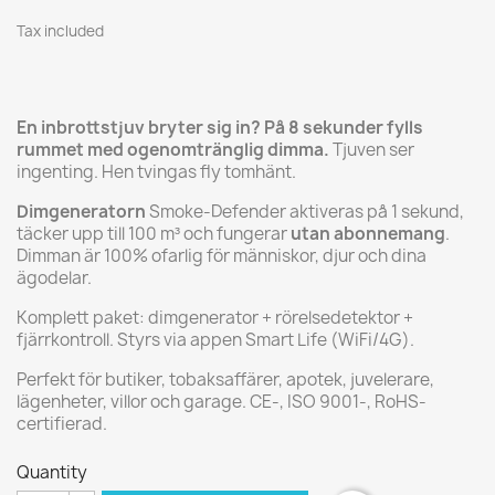
Tax included
En inbrottstjuv bryter sig in? På 8 sekunder fylls
rummet med ogenomtränglig dimma.
Tjuven ser
ingenting. Hen tvingas fly tomhänt.
Dimgeneratorn
Smoke-Defender aktiveras på 1 sekund,
täcker upp till 100 m³ och fungerar
utan abonnemang
.
Dimman är 100% ofarlig för människor, djur och dina
ägodelar.
Komplett paket: dimgenerator + rörelsedetektor +
fjärrkontroll. Styrs via appen Smart Life (WiFi/4G).
Perfekt för butiker, tobaksaffärer, apotek, juvelerare,
lägenheter, villor och garage. CE-, ISO 9001-, RoHS-
certifierad.
Quantity