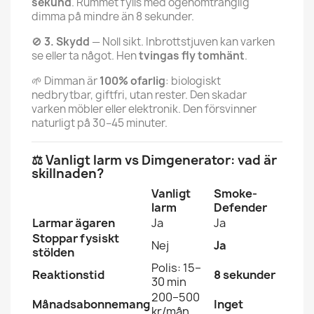
sekund
. Rummet fylls med ogenomtränglig
dimma på mindre än 8 sekunder.
🚫
3. Skydd
— Noll sikt. Inbrottstjuven kan varken
se eller ta något. Hen
tvingas fly tomhänt
.
🌱 Dimman är
100% ofarlig
: biologiskt
nedbrytbar, giftfri, utan rester. Den skadar
varken möbler eller elektronik. Den försvinner
naturligt på 30–45 minuter.
⚖️ Vanligt larm vs Dimgenerator: vad är
skillnaden?
Vanligt
Smoke-
larm
Defender
Larmar ägaren
Ja
Ja
Stoppar fysiskt
Nej
Ja
stölden
Polis: 15–
Reaktionstid
8 sekunder
30 min
200–500
Månadsabonnemang
Inget
kr/mån