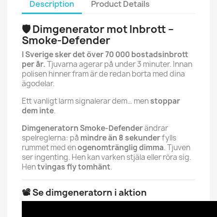
Description
Product Details
🛡️ Dimgenerator mot Inbrott –
Smoke-Defender
I Sverige sker det över 70 000 bostadsinbrott
per år.
Tjuvarna agerar på under 3 minuter. Innan
polisen hinner fram är de redan borta med dina
ägodelar.
Ett vanligt larm signalerar dem… men
stoppar
dem inte
.
Dimgeneratorn Smoke-Defender
ändrar
spelreglerna: på
mindre än 8 sekunder
fylls
rummet med en
ogenomtränglig dimma
. Tjuven
ser ingenting. Hen kan varken stjäla eller röra sig.
Hen
tvingas fly tomhänt
.
📽️ Se dimgeneratorn i aktion