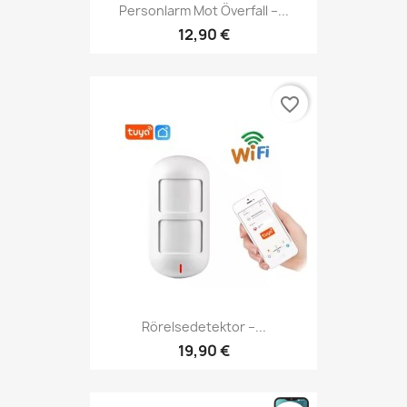
Personlarm Mot Överfall –...
12,90 €
favorite_border
Rörelsedetektor –...
19,90 €