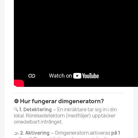
⚙️ Hur fungerar dimgeneratorn?
🔍
1. Detektering
— En inkräktare tar sig in i din
lokal. Rörelsedetektorn (medföljer) upptäcker
omedelbart intrånget.
🌫️
2. Aktivering
— Dimgeneratorn aktiveras
på 1