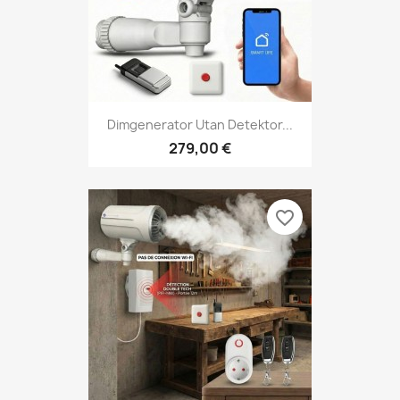
Dimgenerator Utan Detektor...
279,00 €
favorite_border