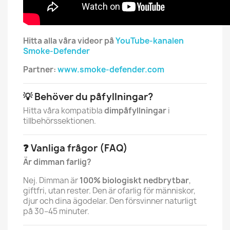
Hitta alla våra videor på
YouTube-kanalen
Smoke-Defender
Partner:
www.smoke-defender.com
💡 Behöver du påfyllningar?
Hitta våra kompatibla
dimpåfyllningar
i
tillbehörssektionen.
❓ Vanliga frågor (FAQ)
Är dimman farlig?
Nej. Dimman är
100% biologiskt nedbrytbar
,
giftfri, utan rester. Den är ofarlig för människor,
djur och dina ägodelar. Den försvinner naturligt
på 30–45 minuter.