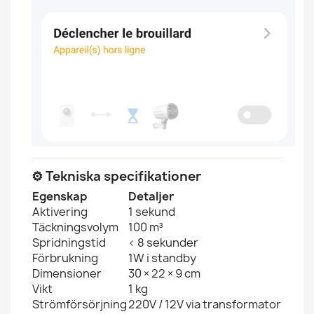
⚙️ Tekniska specifikationer
Egenskap
Detaljer
Aktivering
1 sekund
Täckningsvolym
100 m³
Spridningstid
< 8 sekunder
Förbrukning
1W i standby
Dimensioner
30 × 22 × 9 cm
Vikt
1 kg
Strömförsörjning
220V / 12V via transformator