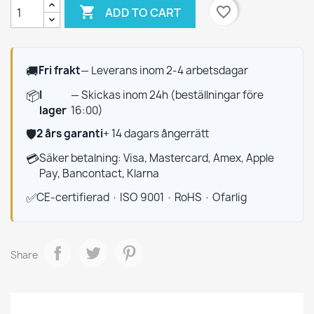

favorite_border
ADD TO CART
🚚
Fri frakt
— Leverans inom 2-4 arbetsdagar
📦
I
— Skickas inom 24h (beställningar före
lager
16:00)
🛡️
2 års garanti
+ 14 dagars ångerrätt
💳
Säker betalning: Visa, Mastercard, Amex, Apple
Pay, Bancontact, Klarna
✅
CE-certifierad · ISO 9001 · RoHS · Ofarlig
Share