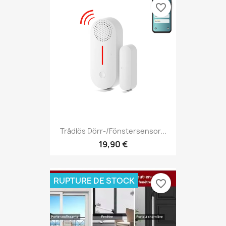
favorite_border
Trådlös Dörr-/fönstersensor...
19,90 €
RUPTURE DE STOCK
favorite_border