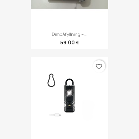
Dimpåfyllning –...
59,00 €
favorite_border