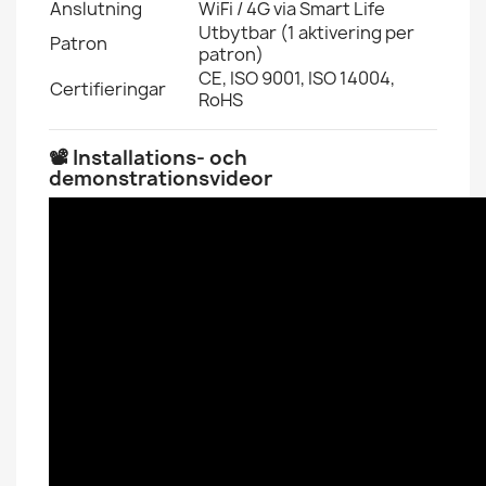
Anslutning
WiFi / 4G via Smart Life
Utbytbar (1 aktivering per
Patron
patron)
CE, ISO 9001, ISO 14004,
Certifieringar
RoHS
📽️ Installations- och
demonstrationsvideor