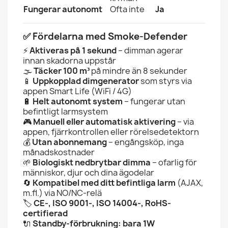
Fungerar autonomt
Ofta inte
Ja
✅ Fördelarna med Smoke-Defender
⚡
Aktiveras på 1 sekund
– dimman agerar
innan skadorna uppstår
🌫️
Täcker 100 m³
på mindre än 8 sekunder
📱
Uppkopplad dimgenerator
som styrs via
appen Smart Life (WiFi / 4G)
🔋
Helt autonomt system
– fungerar utan
befintligt larmsystem
🎮
Manuell eller automatisk aktivering
– via
appen, fjärrkontrollen eller rörelsedetektorn
💰
Utan abonnemang
– engångsköp, inga
månadskostnader
🌱
Biologiskt nedbrytbar dimma
– ofarlig för
människor, djur och dina ägodelar
🔄
Kompatibel med ditt befintliga larm
(AJAX,
m.fl.) via NO/NC-relä
🏷️
CE-, ISO 9001-, ISO 14004-, RoHS-
certifierad
🔌
Standby-förbrukning: bara 1W