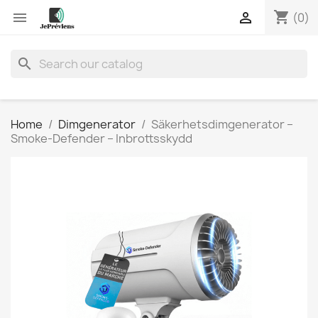
shopping_cart


(0)
search
Home
Dimgenerator
Säkerhetsdimgenerator –
Smoke-Defender – Inbrottsskydd